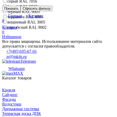
серый RAL 7016
белый RAL 9003
Показать
Сбросить фильтр
черный RAL 9005
Главная
Каталог
терракота RAL 8004
0
вишневый RAL 3005
Корзина
серо-белый RAL 9002
0
Избранное
Все права защищены. Использование материалов сайта
допускается с согласия правообладателя.
+7(495)105-67-01
zr@mk4s.ru
Telegram
Whatsapp
MAX
Каталог товаров
Кровля
Сайдинг
Фасады
Водостоки
Дренажные системы
Террасная доска ДПК