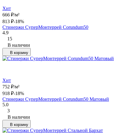
Хит
666
₽
/
м²
813
₽
-18%
Стинержи СуперМонтеррей Corundum50
4.9
15
В наличии
В корзину
Хит
752
₽
/
м²
918
₽
-18%
Стинержи СуперМонтеррей Corundum50 Матовый
5.0
3
В наличии
В корзину