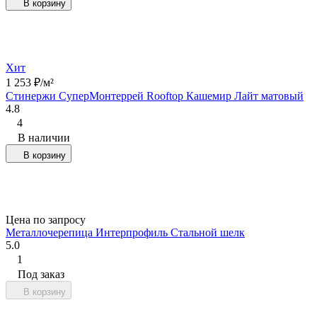
В корзину
Хит
1 253
₽
/
м²
Стинержи СуперМонтеррей Rooftop Кашемир Лайт матовый
4.8
4
В наличии
В корзину
Цена по запросу
Металлочерепица Интерпрофиль Стальной шелк
5.0
1
Под заказ
В корзину