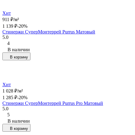
Хит
911
₽
/
м²
1 139
₽
-20%
Стинержи СуперМонтеррей Purrus Матовый
5.0
4
В наличии
В корзину
Хит
1 028
₽
/
м²
1 285
₽
-20%
Стинержи СуперМонтеррей Purrus Pro Матовый
5.0
5
В наличии
В корзину