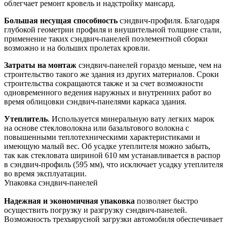
облегчает ремонт кровель и надстройку мансард.
Большая несущая способность
сэндвич-профиля. Благодаря
глубокой геометрии профиля и внушительной толщине стали,
применение таких сэндвич-панелей поэлементной сборки
возможно и на больших пролетах кровли.
Затраты на монтаж
сэндвич-панелей гораздо меньше, чем на
строительство такого же здания из других материалов. Сроки
строительства сокращаются также и за счет возможности
одновременного ведения наружных и внутренних работ во
время облицовки сэндвич-панелями каркаса здания.
Утеплитель
. Используется минеральную вату легких марок
на основе стекловолокна или базальтового волокна с
повышенными теплотехническими характеристиками и
имеющую малый вес. Об усадке утеплителя можно забыть,
так как стекловата шириной 610 мм устанавливается в распор
в сэндвич-профиль (595 мм), что исключает усадку утеплителя
во время эксплуатации.
Упаковка сэндвич-панелей
Надежная и экономичная упаковка
позволяет быстро
осуществить погрузку и разгрузку сэндвич-панелей.
Возможность трехъярусной загрузки автомобиля обеспечивает