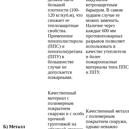
большой
ветрозащитным
плотности (100-
барьером. В самом
120 кг/куб.м), что
худшем случае ее
снижает ее
можно заменить.
теплозащитные
Наличие через
свойства.
каждые 600 мм
Применение
противопожарных
пенополистирола
разрывов позволяет
(ППС) и
использовать в
пенополиуретана
качестве утеплителя
(ППУ) в
и более
большинстве
пожароопасные
случае не
материалы типа ППС
допускается
и ППУ.
пожарными.
Качественный
материал с
полимерным
покрытием
Качественный металл
снаружи и с особо
с полимерным
прочной
покрытием снаружи,
грунтовкой на
Б) Металл
однако неважно