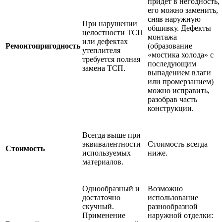
придет в негодность,
его можно заменить,
сняв наружную
При нарушении
обшивку. Дефекты
целостности ТСП
монтажа
или дефектах
Ремонтопригодность
(образование
утеплителя
«мостика холода» с
требуется полная
последующим
замена ТСП.
выпадением влаги
или промерзанием)
можно исправить,
разобрав часть
конструкции.
Всегда выше при
эквивалентности
Стоимость всегда
Стоимость
используемых
ниже.
материалов.
Однообразный и
Возможно
достаточно
использование
скучный.
разнообразной
Применение
наружной отделки: