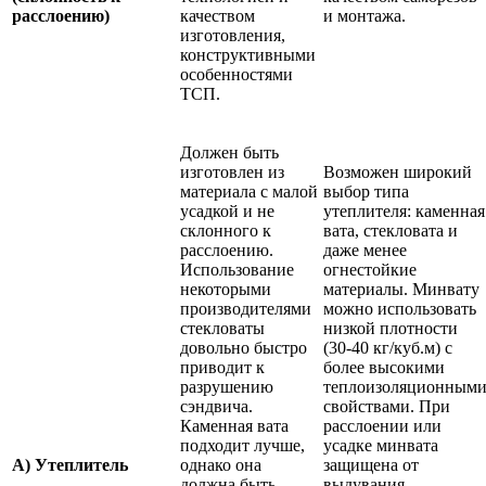
расслоению)
качеством
и монтажа.
изготовления,
конструктивными
особенностями
ТСП.
Должен быть
изготовлен из
Возможен широкий
материала с малой
выбор типа
усадкой и не
утеплителя: каменная
склонного к
вата, стекловата и
расслоению.
даже менее
Использование
огнестойкие
некоторыми
материалы. Минвату
производителями
можно использовать
стекловаты
низкой плотности
довольно быстро
(30-40 кг/куб.м) с
приводит к
более высокими
разрушению
теплоизоляционным
сэндвича.
свойствами. При
Каменная вата
расслоении или
подходит лучше,
усадке минвата
А) Утеплитель
однако она
защищена от
должна быть
выдувания