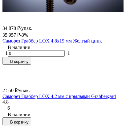
34 878
₽
/
упак.
35 957
₽
-3%
Саморез Граббер LOX 4,8х19 мм Желтый цинк
В наличии
1
1
В корзину
2 550
₽
/
упак.
Саморез Граббер LOX 4.2 мм с крыльями Grabbergard
4.8
6
В наличии
В корзину