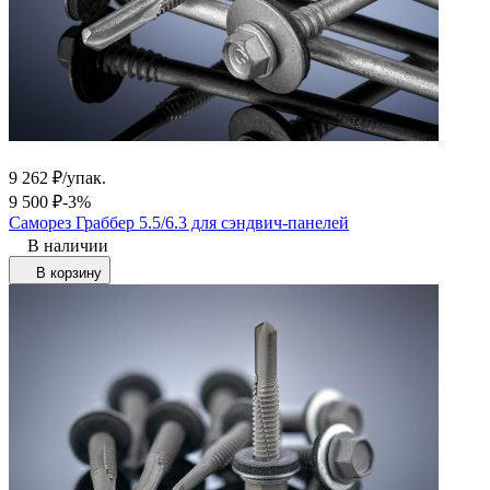
9 262
₽
/
упак.
9 500
₽
-3%
Саморез Граббер 5.5/6.3 для сэндвич-панелей
В наличии
В корзину