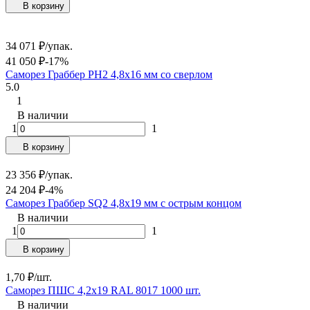
В корзину
34 071
₽
/
упак.
41 050
₽
-17%
Саморез Граббер PH2 4,8х16 мм со сверлом
5.0
1
В наличии
1
1
В корзину
23 356
₽
/
упак.
24 204
₽
-4%
Саморез Граббер SQ2 4,8х19 мм с острым концом
В наличии
1
1
В корзину
1,70
₽
/
шт.
Саморез ПШС 4,2х19 RAL 8017 1000 шт.
В наличии