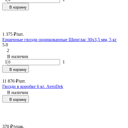
В корзину
1 375
₽
/
шт.
Ершенные гвозди оцинкованные Шинглас 30х3,5 мм, 5 кг
5.0
2
В наличии
1
1
В корзину
11 876
₽
/
шт.
Гвозди в коробке 6 кг. AeroDek
В наличии
В корзину
370
₽
/
упак.