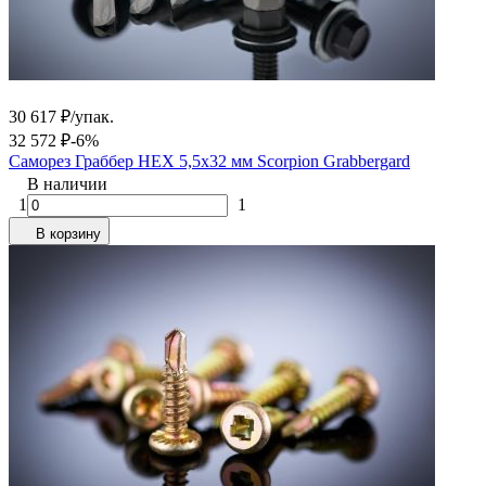
30 617
₽
/
упак.
32 572
₽
-6%
Саморез Граббер HEX 5,5x32 мм Scorpion Grabbergard
В наличии
1
1
В корзину