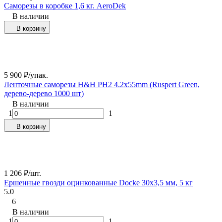
Саморезы в коробке 1,6 кг. AeroDek
В наличии
В корзину
5 900
₽
/
упак.
Ленточные саморезы H&H PH2 4.2x55mm (Ruspert Green,
дерево-дерево 1000 шт)
В наличии
1
1
В корзину
1 206
₽
/
шт.
Ершенные гвозди оцинкованные Docke 30х3,5 мм, 5 кг
5.0
6
В наличии
1
1