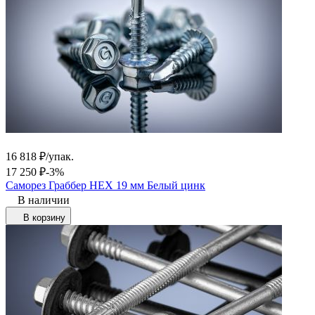
16 818
₽
/
упак.
17 250
₽
-3%
Саморез Граббер HEX 19 мм Белый цинк
В наличии
В корзину