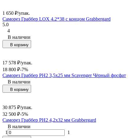
1 650
₽
/
упак.
Саморез Граббер LOX 4.2*38 с концом Grabbergard
5.0
4
В наличии
В корзину
17 578
₽
/
упак.
18 800
₽
-7%
Саморез Граббер PH2 3,5х25 мм Scavenger Чёрный фосфат
В наличии
В корзину
30 875
₽
/
упак.
32 500
₽
-5%
Саморез Граббер PH2 4,2х32 мм Grabbergard
В наличии
1
1