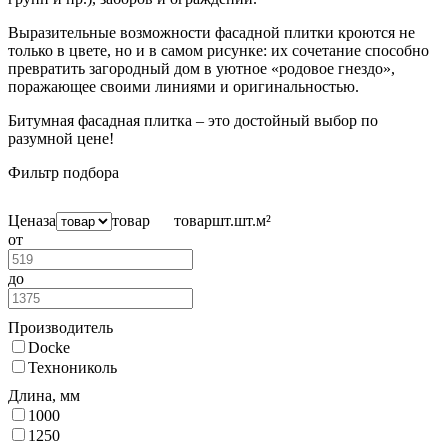
Выразительные возможности фасадной плитки кроются не
только в цвете, но и в самом рисунке: их сочетание способно
превратить загородный дом в уютное «родовое гнездо»,
поражающее своими линиями и оригинальностью.
Битумная фасадная плитка – это достойный выбор по
разумной цене!
Фильтр подбора
Цена
за
товар
товар
шт.
шт.
м²
от
до
Производитель
Docke
Технониколь
Длина, мм
1000
1250