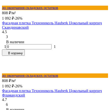
до окончания складских остатков
808
₽
/
м²
1 092
₽
-26%
Фасадная плитка Технониколь Hauberk Цокольный кирпич
Скандинавский
4.5
3
В наличии
1
1
В корзину
до окончания складских остатков
808
₽
/
м²
1 092
₽
-26%
Фасадная плитка Технониколь Hauberk Цокольный кирпич
Фламандский
4.7
6
В наличии