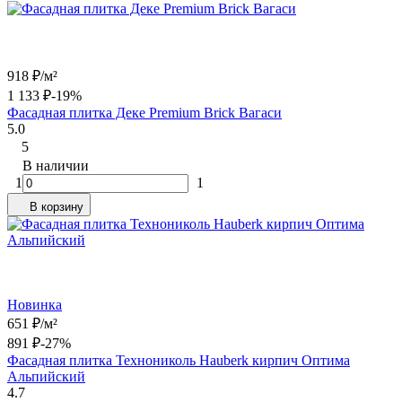
918
₽
/
м²
1 133
₽
-19%
Фасадная плитка Деке Premium Brick Вагаси
5.0
5
В наличии
1
1
В корзину
Новинка
651
₽
/
м²
891
₽
-27%
Фасадная плитка Технониколь Hauberk кирпич Оптима
Альпийский
4.7