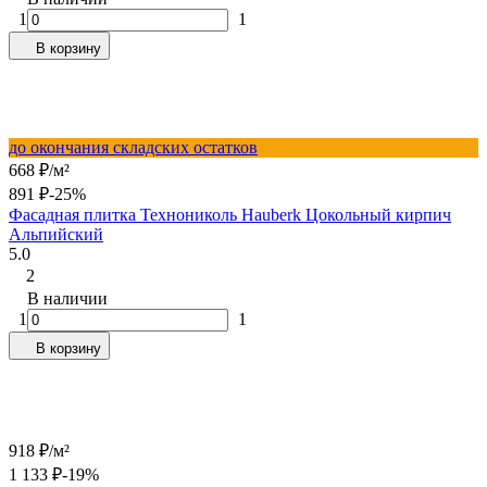
1
1
В корзину
до окончания складских остатков
668
₽
/
м²
891
₽
-25%
Фасадная плитка Технониколь Hauberk Цокольный кирпич
Альпийский
5.0
2
В наличии
1
1
В корзину
918
₽
/
м²
1 133
₽
-19%