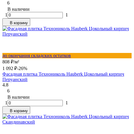
6
В наличии
1
1
В корзину
до окончания складских остатков
808
₽
/
м²
1 092
₽
-26%
Фасадная плитка Технониколь Hauberk Цокольный кирпич
Перуанский
4.8
6
В наличии
1
1
В корзину